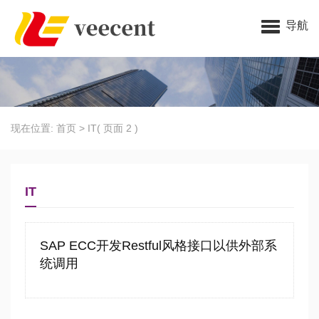
导航
现在位置:
首页
>
IT
( 页面 2 )
IT
SAP ECC开发Restful风格接口以供外部系
统调用